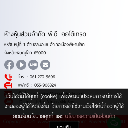
ห้างหุ้นส่วนจำกัด พี.อี. ออโต้เทรด
63/8 หมู่ที่ 1 ตำบลสมอแข อำเภอเมืองพิษณุโลก
จังหวัดพิษณุโลก 65000
โทร. :
061-270-9696
แฟกซ์. :
055-906324
อีเมล์ :
marketing@peautotrade.com
เว็บไซต์นี้ใช้คุกกี้ (cookie) เพื่อพัฒนาประสบการณ์การใช้
ID Line :
https://lin.ee/4l4qSqy
งานของผู้ใช้ให้ดียิ่งขึ้น โดยการเข้าใช้งานเว็บไซต์นี้ถือว่าผู้ใช้
ยอมรับนโยบายคุกกี้ และ
นโยบายความเป็นส่วนตัว
Copyright 2021 www.peautotrade.com Powered by
บ้าน
ยอมรับ