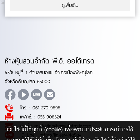
ดูเพิ่มเติม
ห้างหุ้นส่วนจำกัด พี.อี. ออโต้เทรด
63/8 หมู่ที่ 1 ตำบลสมอแข อำเภอเมืองพิษณุโลก
จังหวัดพิษณุโลก 65000
โทร. :
061-270-9696
แฟกซ์. :
055-906324
อีเมล์ :
marketing@peautotrade.com
เว็บไซต์นี้ใช้คุกกี้ (cookie) เพื่อพัฒนาประสบการณ์การใช้
ID Line :
https://lin.ee/4l4qSqy