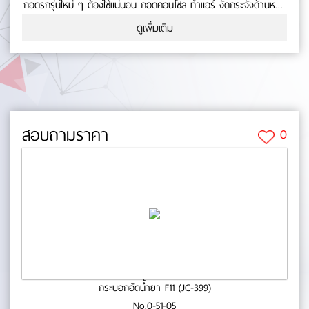
ถอดรถรุ่นใหม่ ๆ ต้องใช้แน่นอน ถอดคอนโซล ทำแอร์ งัดกระจังด้านหน้า
มีชุดอุปกรณ์ให้ถึง 19 ชิ้น ทำงานได้เบาใจ หมดปัญหาเมื่อใช้อุปกรณ์งัด
ดูเพิ่มเติม
คอนโซล ซึ่งไม่ทำให้เกิดเป็นรอย เนื่องจาก วัสดุที่ทำมาจากพลาสติก
เหมาะสำหรับรถยนต์รุ่นใหม่ ๆ ที่คอนโซลน็อคดาวน์ No.0-71-05
สอบถามราคา
0
กระบอกอัดน้ำยา F11 (JC-399)
No.0-51-05