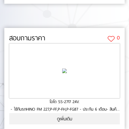
สอบถามราคา
0
โอโต SS-2717 24V.
- ใช้กับรถHINO FM 227,P-FF,P-FH,P-FG87 - ประกัน 6 เดือน- สินค้า
คุณภาพ No.0-73-29
ดูเพิ่มเติม