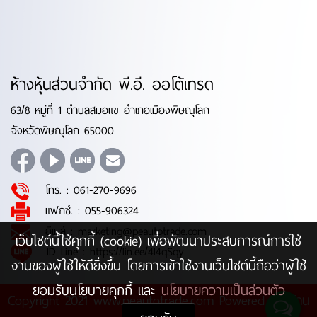
ห้างหุ้นส่วนจำกัด พี.อี. ออโต้เทรด
63/8 หมู่ที่ 1 ตำบลสมอแข อำเภอเมืองพิษณุโลก
จังหวัดพิษณุโลก 65000
โทร. :
061-270-9696
แฟกซ์. :
055-906324
อีเมล์ :
marketing@peautotrade.com
เว็บไซต์นี้ใช้คุกกี้ (cookie) เพื่อพัฒนาประสบการณ์การใช้
ID Line :
https://lin.ee/4l4qSqy
งานของผู้ใช้ให้ดียิ่งขึ้น โดยการเข้าใช้งานเว็บไซต์นี้ถือว่าผู้ใช้
ยอมรับนโยบายคุกกี้ และ
นโยบายความเป็นส่วนตัว
Copyright 2021 www.peautotrade.com Powered by
บ้าน