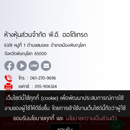
ห้างหุ้นส่วนจำกัด พี.อี. ออโต้เทรด
63/8 หมู่ที่ 1 ตำบลสมอแข อำเภอเมืองพิษณุโลก
จังหวัดพิษณุโลก 65000
โทร. :
061-270-9696
แฟกซ์. :
055-906324
อีเมล์ :
marketing@peautotrade.com
เว็บไซต์นี้ใช้คุกกี้ (cookie) เพื่อพัฒนาประสบการณ์การใช้
ID Line :
https://lin.ee/4l4qSqy
งานของผู้ใช้ให้ดียิ่งขึ้น โดยการเข้าใช้งานเว็บไซต์นี้ถือว่าผู้ใช้
ยอมรับนโยบายคุกกี้ และ
นโยบายความเป็นส่วนตัว
Copyright 2021 www.peautotrade.com Powered by
บ้าน
ยอมรับ