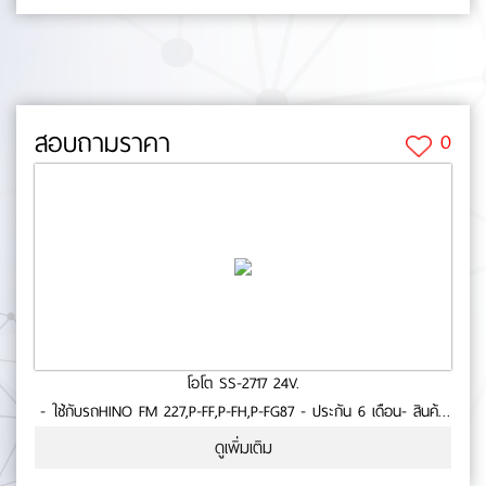
สอบถามราคา
0
โอโต SS-2717 24V.
- ใช้กับรถHINO FM 227,P-FF,P-FH,P-FG87 - ประกัน 6 เดือน- สินค้า
คุณภาพ No.0-73-29
ดูเพิ่มเติม