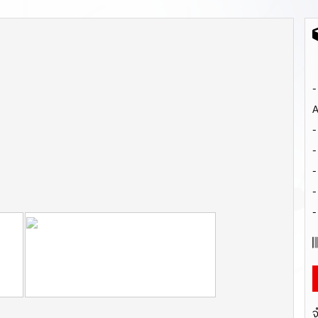
-
A
-
-
-
-