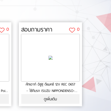
สอบถามราคา
0
0
คัทเอาท์ อิซูซุ ดีแมคซ์ 12V REC 0657
 Point
- ใช้กับรถ ISUZU NIPPONDENSO-
กัน 6
Voltage set point 14.5 Volt-High Side
ดูเพิ่มเติม
 OEM
Driver- ประกัน 6 เดือน- สินค้าคุณภาพ-
มาตรฐาน OEM No.0-18-35