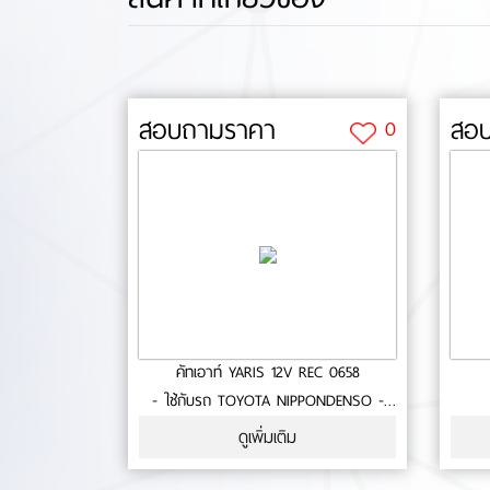
สอบถามราคา
สอ
0
คัทเอาท์ YARIS 12V REC 0658
- ใช้กับรถ TOYOTA NIPPONDENSO -
Voltage set point 14.5 Volt- High Side
ดูเพิ่มเติม
Driver- ประกัน 6 เดือน- สินค้าคุณภาพ-
มาตรฐาน OEM No.0-18-45