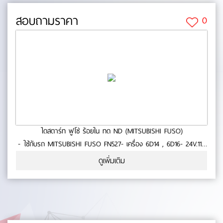
สอบถามราคา
0
ไดสตาร์ท ฟูโซ่ ร้อยใน ทด ND (MITSUBISHI FUSO)
- ใช้กับรถ MITSUBISHI FUSO FN527- เครื่อง 6D14 , 6D16- 24V.11T
4.5KW- ประกัน 6 เดือน- สินค้าคุณภาพ- มาตารฐาน BM No.0-23-26
ดูเพิ่มเติม