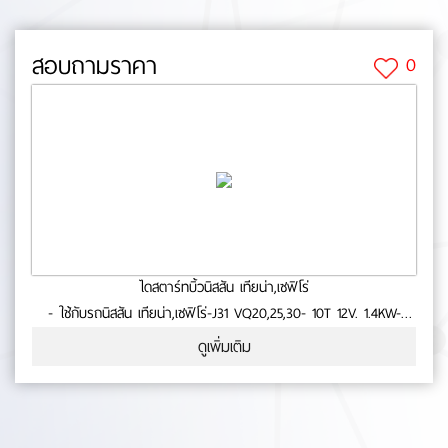
สอบถามราคา
0
ไดสตาร์ทบิ้วนิสสัน เทียน่า,เซฟิโร่
- ใช้กับรถนิสสัน เทียน่า,เซฟิโร่-J31 VQ20,25,30- 10T 12V. 1.4KW-
ประกัน 6 เดือน- สินค้าคุณภาพ No.0-38-205
ดูเพิ่มเติม