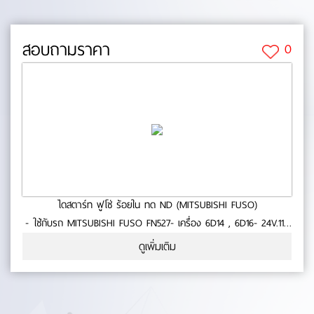
สอบถามราคา
0
ไดสตาร์ท ฟูโซ่ ร้อยใน ทด ND (MITSUBISHI FUSO)
- ใช้กับรถ MITSUBISHI FUSO FN527- เครื่อง 6D14 , 6D16- 24V.11T
4.5KW- ประกัน 6 เดือน- สินค้าคุณภาพ- มาตารฐาน BM No.0-23-26
ดูเพิ่มเติม