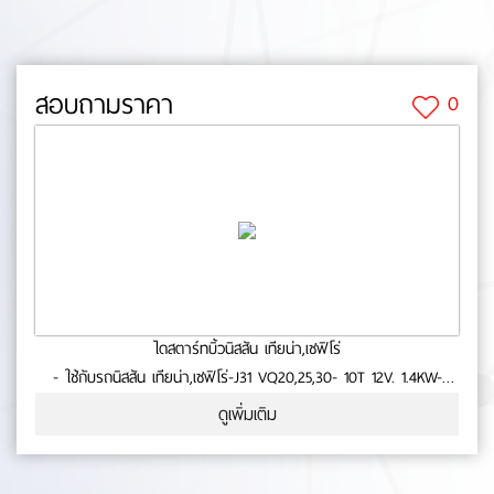
สอบถามราคา
0
ไดสตาร์ทบิ้วนิสสัน เทียน่า,เซฟิโร่
- ใช้กับรถนิสสัน เทียน่า,เซฟิโร่-J31 VQ20,25,30- 10T 12V. 1.4KW-
ประกัน 6 เดือน- สินค้าคุณภาพ No.0-38-205
ดูเพิ่มเติม