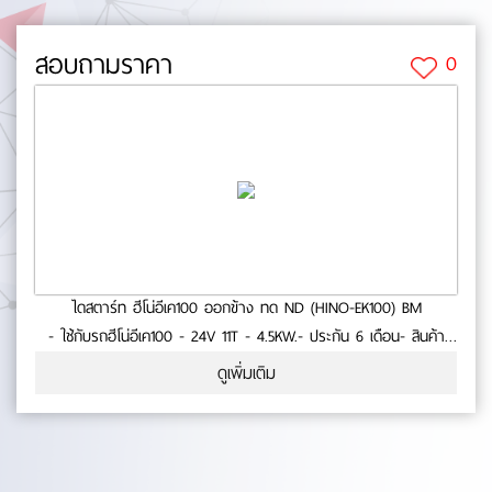
สอบถามราคา
0
ไดสตาร์ท ฮีโน่อีเค100 ออกข้าง ทด ND (HINO-EK100) BM
- ใช้กับรถฮีโน่อีเค100 - 24V 11T - 4.5KW.- ประกัน 6 เดือน- สินค้า
คุณภาพ No.0-38-27
ดูเพิ่มเติม